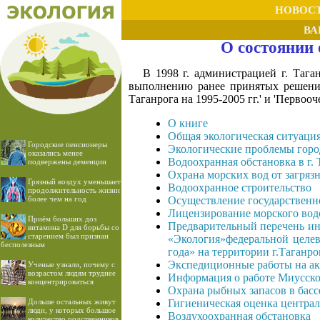
НОВОС
ВА
О состоянии 
В 1998 г. администрацией г. Таг
выполнению ранее принятых решений
Таганрога на 1995-2005 гг.' и 'Перво
О книге
Общая экологическая ситуаци
Городские пенсионеры
Экологические проблемы город
оказались менее
Водоохранная обстановка в г. 
подвержены деменции
Охрана морских вод от загряз
Грязный воздух уменьшает
Водоохранное строительство
продолжительность жизни
более чем на год
Осуществление государственно
Лицензирование морского вод
Приём больших доз
Предварительный перечень ин
витамина D для борьбы со
старением был признан
«Экология»федеральной целев
бесполезным
года» на территории г.Таганро
Экспедиционные работы на ак
Ученые узнали, почему с
возрастом людям труднее
Информация о работе Миусско
концентрироваться
Охрана рыбных запасов в басс
Дольше остальных живут
Гигиеническая оценка централ
люди, у которых большое
Воздухоохранная обстановка
количество родственников