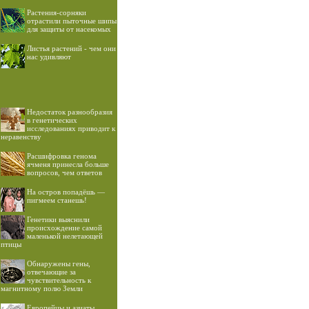
Растения-сорняки
отрастили пыточные шипы
для защиты от насекомых
Листья растений - чем они
нас удивляют
Недостаток разнообразия
в генетических
исследованиях приводит к
неравенству
Расшифровка генома
ячменя принесла больше
вопросов, чем ответов
На остров попадёшь —
пигмеем станешь!
Генетики выяснили
происхождение самой
маленькой нелетающей
птицы
Обнаружены гены,
отвечающие за
чувствительность к
магнитному полю Земли
Европейцы и азиаты