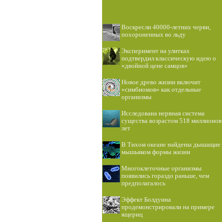
Воскресли 40000-летних черви,
похороненных во льду
Эксперимент на улитках
подтвердил классическую идею о
«двойной цене самцов»
Новое древо жизни включит
«симбиомов» как отдельные
организмы
Исследована нервная система
существа возрастом 518 миллионов
лет
В Тихом океане найдены дышащие
мышьяком формы жизни
Многоклеточные организмы
появились гораздо раньше, чем
предполагалось
Эффект Болдуина
продемонстрировали на примере
ящериц