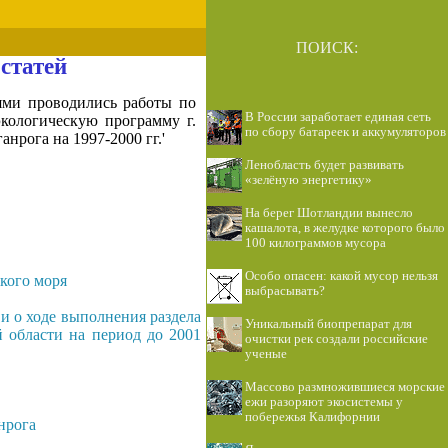
ПОИСК:
статей
ями проводились работы по
В России заработает единая сеть
кологическую программу г.
по сбору батареек и аккумуляторов
нрога на 1997-2000 гг.'
Ленобласть будет развивать
«зелёную энергетику»
На берег Шотландии вынесло
кашалота, в желудке которого было
100 килограммов мусора
Особо опасен: какой мусор нельзя
кого моря
выбрасывать?
и о ходе выполнения раздела
Уникальный биопрепарат для
 области на период до 2001
очистки рек создали российские
ученые
Массово размножившиеся морские
ежи разоряют экосистемы у
побережья Калифорнии
нрога