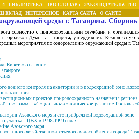
ТИ
БИБЛИОТЕКА
ЭКО СЛОВАРЬ
ЗАКОНОДАТЕЛЬСТВО
Ш ВКЛАД
ИНТЕРЕСНОЕ
КАРТА САЙТА
О САЙТЕ
окружающей среды г. Таганрога. Сборник 
анрога совместно с природоохранными службами и организаци
 городской Думы г. Таганрога, утвердивших 'Комплексную э
очередные мероприятия по оздоровлению окружающей среды г. Тага
я
а. Коротко о главном
Таганроге
нения
го водного контроля на акватории и в водоохранной зоне Азовс
опользования
вестиционных проектов природоохранного назначения региона 
ой программы «Социально-экономическое развитие Ростовской
га
ватории Азовского моря и его прибрежной водоохранной зоне
го участка ТЦВХ в 1998-1999 годах
ейне Азовского моря
изованного хозяйственно-питьевого водоснабжения города Тага