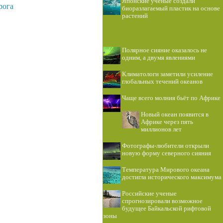
Японские ученые создали
рога
биоразлагаемый пластик на основе
растений
Полярное сияние оказалось не
одним, а двумя явлениями
Климатологи заметили усиление
глобальных течений океанов
Чаще всего молния бьёт по Африке
Новый океан появится в
Африке через пять
миллионов лет
Фотографы-любители открыли
новую форму северного сияния
Температура Мирового океана
достигла исторического максимума
Российские ученые
спрогнозировали возможное
будущее Байкальской рифтовой
зоны