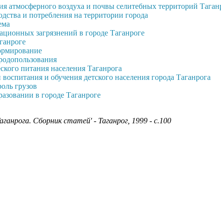
ия атмосферного воздуха и почвы селитебных территорий Таган
дства и потребления на территории города
ема
ационных загрязнений в городе Таганроге
ганроге
нормирование
родопользования
ского питания населения Таганрога
 воспитания и обучения детского населения города Таганрога
оль грузов
азовании в городе Таганроге
ганрога. Сборник статей' - Таганрог, 1999 - с.100