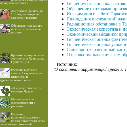
и социальных связей
Гигиеническая оценка состоян
Обращение с отходами произво
Американка дожила до
Информация о работе Горкомз
105 лет, несмотря на
алкоголь и курение
Ликвидация последствий ради
Радиационная обстановка в Та
Объявлено имя самого
Экологическая экспертиза и 
пожилого человека на
планете
Экономический механизм при
Гигиеническая оценка фактиче
Гигиеническая оценка условий
Санитарно-карантинный контр
О школьном экологическом обр
Криоконсервацию семян
тестируют в Хранилище
Судного Дня
Источник:
- 'О состоянии окружающей среды г. Та
Растения в русской
языковой картине мира:
фитонимы и
фразеологизмы с ними
«Все равно что сжечь
шедевры Лувра»
Математические
закономерности в
растениях
Растения
приспосабливаются к
новым опылителям всего
за несколько поколений