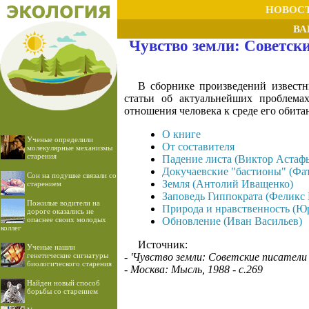
НОВОС
ВА
Чувство земли: Советски
В сборнике произведений известн
статьи об актуальнейших проблема
отношения человека к среде его обита
О книге
Ученые определили
От составителя
молекулярные механизмы
старения
Падение листа (Виктор Астафь
Докучаевские "бастионы" (Ф
Сон на подушке связали со
Земля (Антолий Иващенко)
старением
Заповедь Гиппократа (Феликс
Пожилые водители на
Природа и нравственность (Ю
дороге оказались не
опаснее своих молодых
Обновление (Иван Васильев)
коллег
Источник:
Ученые нашли
генетические сигнатуры
- 'Чувство земли: Советские писатели
биологического старения
- Москва: Мысль, 1988 - с.269
Найден новый способ
борьбы со старением