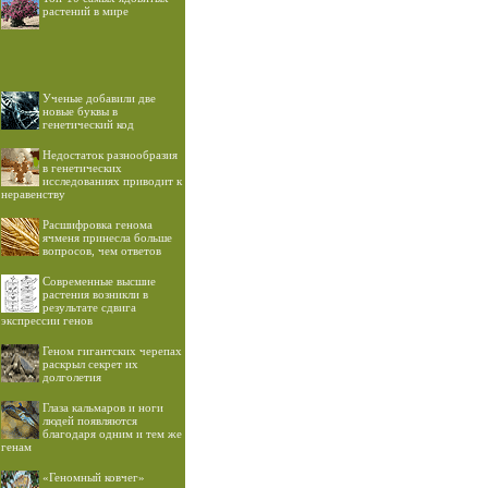
растений в мире
Ученые добавили две
новые буквы в
генетический код
Недостаток разнообразия
в генетических
исследованиях приводит к
неравенству
Расшифровка генома
ячменя принесла больше
вопросов, чем ответов
Современные высшие
растения возникли в
результате сдвига
экспрессии генов
Геном гигантских черепах
раскрыл секрет их
долголетия
Глаза кальмаров и ноги
людей появляются
благодаря одним и тем же
генам
«Геномный ковчег»