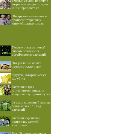
Ученые узнали, почему с
возрастом людям труднее
концентрироваться
Обнаружены различия в
процессе старения у
жителей разных стран
Ученые открыли новый
способ повышения
устойчивости растений
Это растение может
прожить тысячу лет
Фрукты, которые могут
вас убить
Растения с трех
континентов пришли к
хищничеству одним путем
За два с половиной века на
Земле исчез 571 вид
растений
Растения научились
приручать шмелей
никотином
Топ-10 самых ядовитых