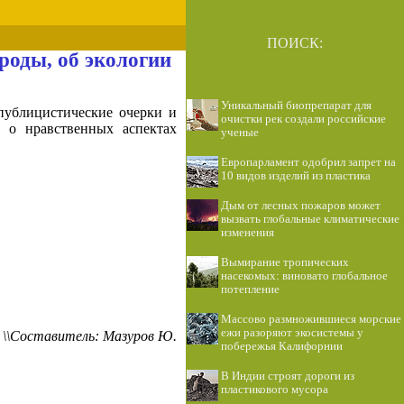
ПОИСК:
роды, об экологии
Уникальный биопрепарат для
публицистические очерки и
очистки рек создали российские
, о нравственных аспектах
ученые
Европарламент одобрил запрет на
10 видов изделий из пластика
Дым от лесных пожаров может
вызвать глобальные климатические
изменения
Вымирание тропических
насекомых: виновато глобальное
потепление
Массово размножившиеся морские
ежи разоряют экосистемы у
' \\Составитель: Мазуров Ю.
побережья Калифорнии
В Индии строят дороги из
пластикового мусора