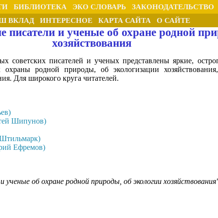
ТИ
БИБЛИОТЕКА
ЭКО СЛОВАРЬ
ЗАКОНОДАТЕЛЬСТВО
Ш ВКЛАД
ИНТЕРЕСНОЕ
КАРТА САЙТА
О САЙТЕ
е писатели и ученые об охране родной при
хозяйствования
ых советских писателей и ученых представлены яркие, остро
х охраны родной природы, об экологизации хозяйствования
ния. Для широкого круга читателей.
ев)
атей Шипунов)
 Штильмарк)
рий Ефремов)
 и ученые об охране родной природы, об экологии хозяйствования