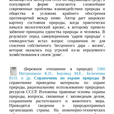
популярной форме излагаются сложнейшие
современные проблемы взаимодействия природы и
общества в условиях крайнего обострения
противоречий между ними. Автор дает широкую
картину состояния природы, когда практически
начался экологический кризис, к которому привело
забвение принципа единства природы и человека. В
результате перед самоуверенным 'царем природы' с
очевидностью встал вопрос сохранения ее для
спасения собственного 'бесценного дара - жизни',
которая оказалась под угрозой из-за неразумного
хозяйствования в своем 'доме'.
(Бережное отношение к природе)
1980
Митрюшкин К.П., Берлянд М.Е., Беличенко
Ю.П. и др.
Справочник по охране природы
В
справочнике приведены материалы по охране
природы, рациональному использованию природных
ресурсов СССР. Изложены правовые основы охраны
природы, вопросы, связанные с заповедным делом,
сохранением растительного и животного мира.
Приводятся сведения о природоохранных
организациях страны. На инженерно-технических