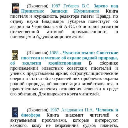
(Экология)
1987 Губарев В.С.
Зарево над
Припятью: Записки Журналиста
Книга
писателя и журналиста, редактора газеты 'Правда' по
отделу науки Владимира Губарева повествует об
аварии на Чернобыльской АЭС, об истории развития
отечественной атомной промышленности, о
настоящем и будущем мирного атома.
(Экология)
1988 -
Чувство земли: Советские
писатели и ученые об охране родной природы,
об экологии хозяйствования
В сборнике
произведений известных советских писателей и
ученых представлены яркие, остропублицистические
очерки и статьи об актуальнейших проблемах охраны
родной природы, об экологизации хозяйствования, о
нравственных аспектах отношения человека к среде
его обитания. Для широкого круга читателей.
(Экология)
1987 Агаджанян Н.А.
Человек и
биосфера
Книга знакомит читателей с
актуальными проблемами, которые интересуют
каждого, кому не безразлична судьба планеты,