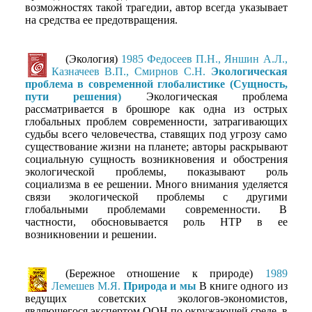
возможностях такой трагедии, автор всегда указывает
на средства ее предотвращения.
(Экология)
1985 Федосеев П.Н., Яншин А.Л.,
Казначеев В.П., Смирнов С.Н.
Экологическая
проблема в современной глобалистике (Сущность,
пути решения)
Экологическая проблема
рассматривается в брошюре как одна из острых
глобальных проблем современности, затрагивающих
судьбы всего человечества, ставящих под угрозу само
существование жизни на планете; авторы раскрывают
социальную сущность возникновения и обострения
экологической проблемы, показывают роль
социализма в ее решении. Много внимания уделяется
связи экологической проблемы с другими
глобальными проблемами современности. В
частности, обосновывается роль НТР в ее
возникновении и решении.
(Бережное отношение к природе)
1989
Лемешев М.Я.
Природа и мы
В книге одного из
ведущих советских экологов-экономистов,
являющегося экспертом ООН по окружающей среде, в